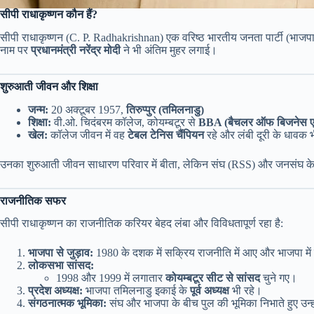
सीपी राधाकृष्णन कौन हैं?
सीपी राधाकृष्णन (C. P. Radhakrishnan) एक वरिष्ठ भारतीय जनता पार्टी (भाजपा)
नाम पर
प्रधानमंत्री नरेंद्र मोदी
ने भी अंतिम मुहर लगाई।
शुरुआती जीवन और शिक्षा
जन्म:
20 अक्टूबर 1957,
तिरुप्पुर (तमिलनाडु)
शिक्षा:
वी.ओ. चिदंबरम कॉलेज, कोयम्बटूर से
BBA (बैचलर ऑफ बिजनेस एड
खेल:
कॉलेज जीवन में वह
टेबल टेनिस चैंपियन
रहे और लंबी दूरी के धावक भी
उनका शुरुआती जीवन साधारण परिवार में बीता, लेकिन संघ (RSS) और जनसंघ क
राजनीतिक सफर
सीपी राधाकृष्णन का राजनीतिक करियर बेहद लंबा और विविधतापूर्ण रहा है:
भाजपा से जुड़ाव:
1980 के दशक में सक्रिय राजनीति में आए और भाजपा में 
लोकसभा सांसद:
1998 और 1999 में लगातार
कोयम्बटूर सीट से सांसद
चुने गए।
प्रदेश अध्यक्ष:
भाजपा तमिलनाडु इकाई के
पूर्व अध्यक्ष
भी रहे।
संगठनात्मक भूमिका:
संघ और भाजपा के बीच पुल की भूमिका निभाते हुए उन्